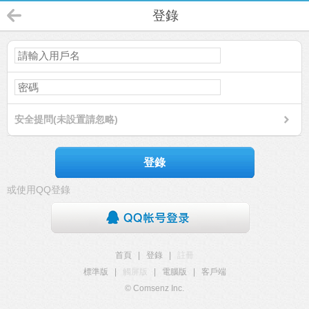
登錄
安全提問(未設置請忽略)
登錄
或使用QQ登錄
首頁
|
登錄
|
註冊
標準版
|
觸屏版
|
電腦版
|
客戶端
© Comsenz Inc.