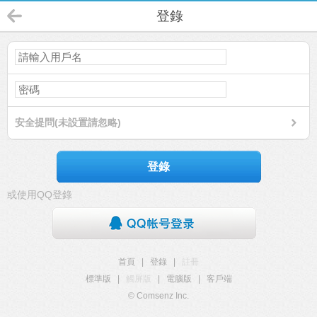
登錄
安全提問(未設置請忽略)
登錄
或使用QQ登錄
首頁
|
登錄
|
註冊
標準版
|
觸屏版
|
電腦版
|
客戶端
© Comsenz Inc.