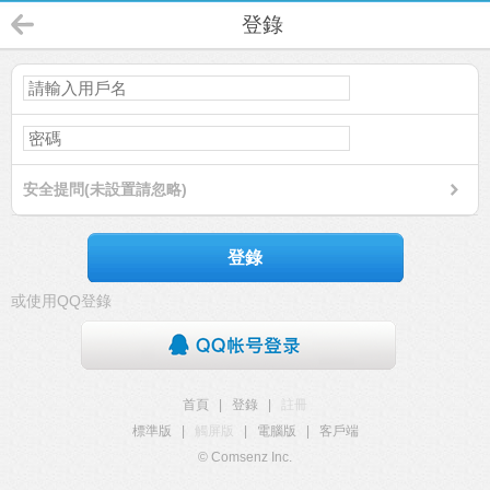
登錄
安全提問(未設置請忽略)
登錄
或使用QQ登錄
首頁
|
登錄
|
註冊
標準版
|
觸屏版
|
電腦版
|
客戶端
© Comsenz Inc.