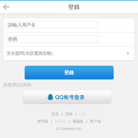
登錄
安全提問(未設置請忽略)
登錄
或使用QQ登錄
首頁
|
登錄
|
註冊
標準版
|
觸屏版
|
電腦版
|
客戶端
© Comsenz Inc.