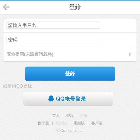
登錄
安全提問(未設置請忽略)
登錄
或使用QQ登錄
首頁
|
登錄
|
註冊
標準版
|
觸屏版
|
電腦版
|
客戶端
© Comsenz Inc.