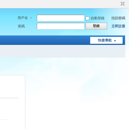
用戶名
自動登錄
找回密碼
登錄
密碼
立即註冊
快捷導航