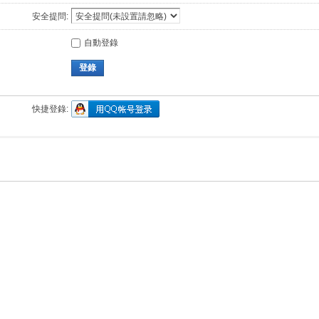
安全提問:
自動登錄
登錄
快捷登錄: