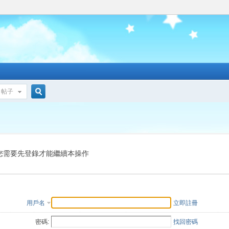
帖子
搜
索
您需要先登錄才能繼續本操作
用戶名
立即註冊
密碼:
找回密碼