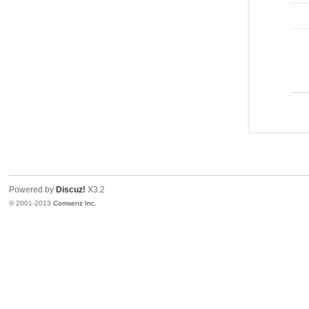
Powered by
Discuz!
X3.2
© 2001-2013
Comsenz Inc.