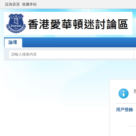
設為首頁
收藏本站
論壇
用戶登錄