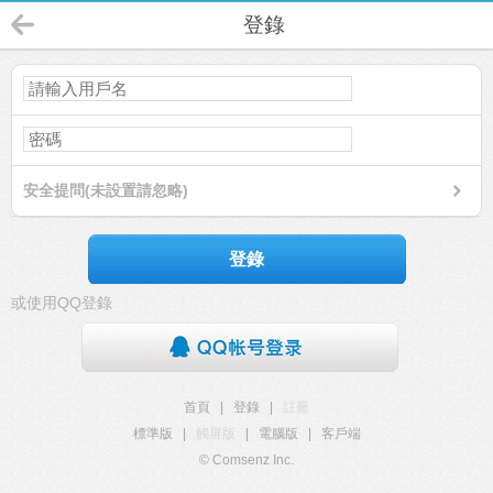
登錄
安全提問(未設置請忽略)
登錄
或使用QQ登錄
首頁
|
登錄
|
註冊
標準版
|
觸屏版
|
電腦版
|
客戶端
© Comsenz Inc.