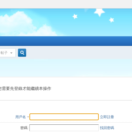
帖子
搜
索
您需要先登錄才能繼續本操作
用戶名
立即註冊
密碼:
找回密碼