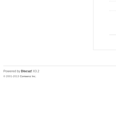
Powered by
Discuz!
X3.2
© 2001-2013
Comsenz Inc.