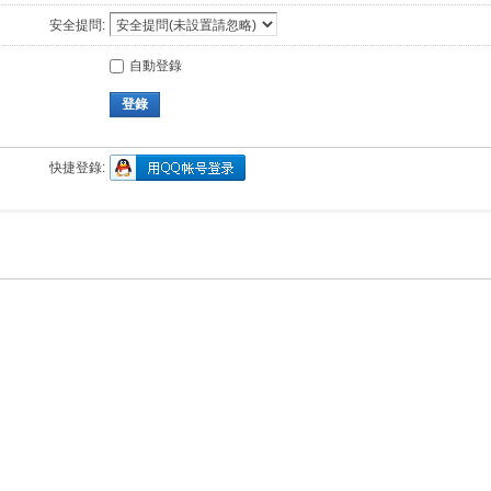
安全提問:
自動登錄
登錄
快捷登錄: