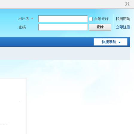
用戶名
自動登錄
找回密碼
登錄
密碼
立即註冊
快捷導航