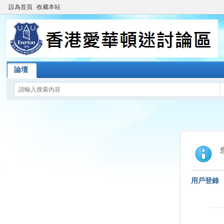
設為首頁
收藏本站
論壇
用戶登錄