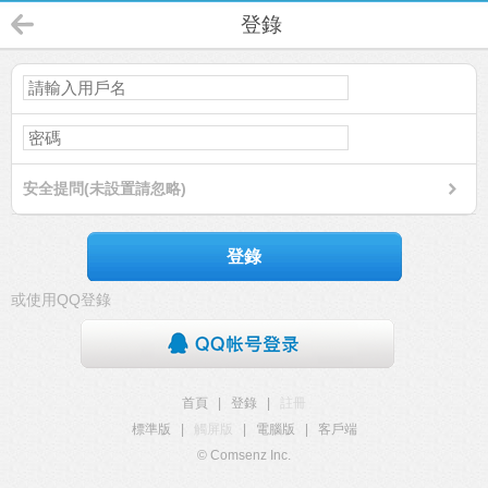
登錄
安全提問(未設置請忽略)
登錄
或使用QQ登錄
首頁
|
登錄
|
註冊
標準版
|
觸屏版
|
電腦版
|
客戶端
© Comsenz Inc.