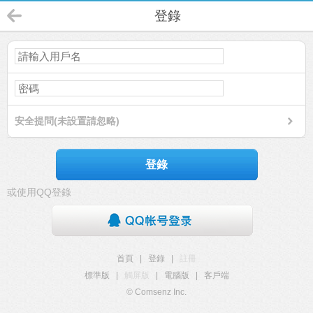
登錄
安全提問(未設置請忽略)
登錄
或使用QQ登錄
首頁
|
登錄
|
註冊
標準版
|
觸屏版
|
電腦版
|
客戶端
© Comsenz Inc.