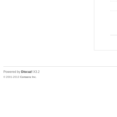
Powered by
Discuz!
X3.2
© 2001-2013
Comsenz Inc.