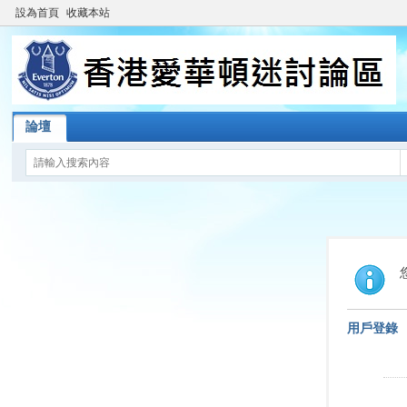
設為首頁
收藏本站
論壇
用戶登錄