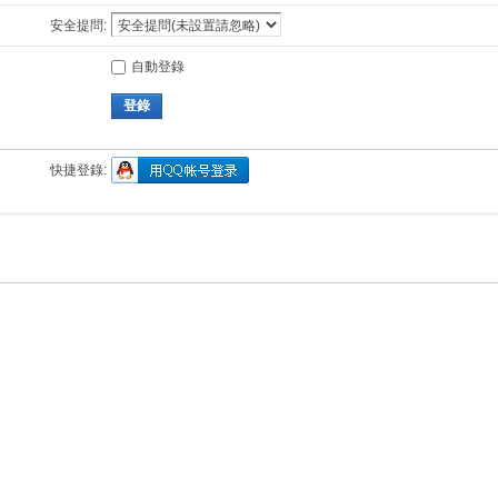
安全提問:
自動登錄
登錄
快捷登錄: