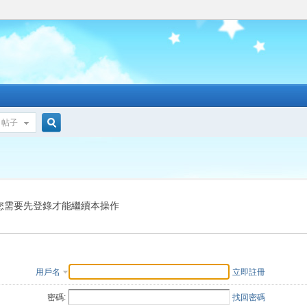
帖子
搜
索
您需要先登錄才能繼續本操作
用戶名
立即註冊
密碼:
找回密碼