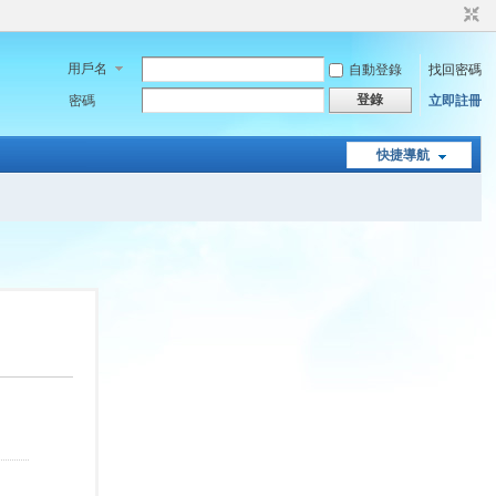
用戶名
自動登錄
找回密碼
登錄
密碼
立即註冊
快捷導航