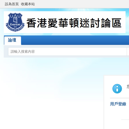
設為首頁
收藏本站
論壇
用戶登錄