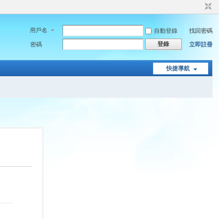
用戶名
自動登錄
找回密碼
登錄
密碼
立即註冊
快捷導航