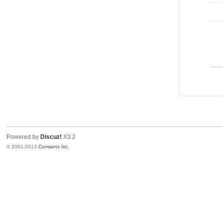
Powered by
Discuz!
X3.2
© 2001-2013
Comsenz Inc.