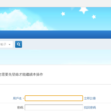
帖子
搜
索
您需要先登錄才能繼續本操作
用戶名
立即註冊
密碼:
找回密碼