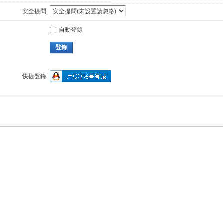
安全提問:
自動登錄
登錄
快捷登錄: