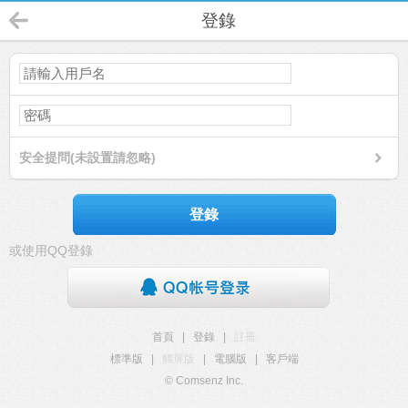
登錄
安全提問(未設置請忽略)
登錄
或使用QQ登錄
首頁
|
登錄
|
註冊
標準版
|
觸屏版
|
電腦版
|
客戶端
© Comsenz Inc.