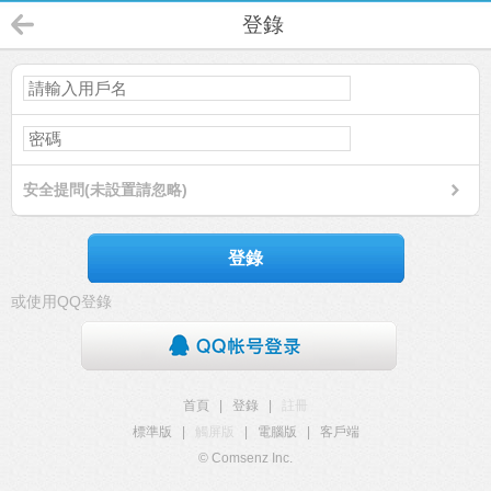
登錄
安全提問(未設置請忽略)
登錄
或使用QQ登錄
首頁
|
登錄
|
註冊
標準版
|
觸屏版
|
電腦版
|
客戶端
© Comsenz Inc.