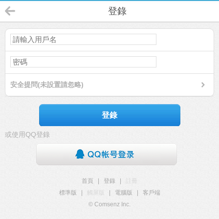
登錄
安全提問(未設置請忽略)
登錄
或使用QQ登錄
首頁
|
登錄
|
註冊
標準版
|
觸屏版
|
電腦版
|
客戶端
© Comsenz Inc.