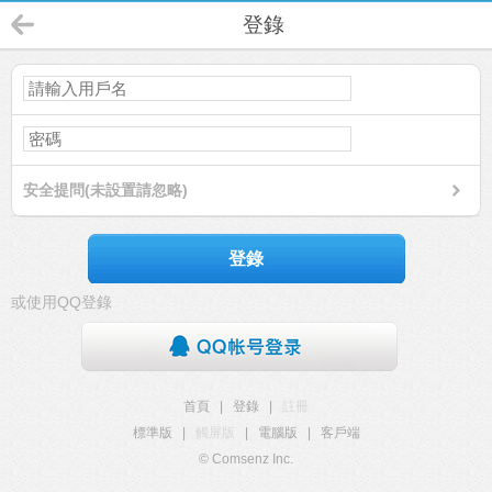
登錄
安全提問(未設置請忽略)
登錄
或使用QQ登錄
首頁
|
登錄
|
註冊
標準版
|
觸屏版
|
電腦版
|
客戶端
© Comsenz Inc.