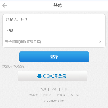
登錄
安全提問(未設置請忽略)
登錄
或使用QQ登錄
首頁
|
登錄
|
註冊
標準版
|
觸屏版
|
電腦版
|
客戶端
© Comsenz Inc.