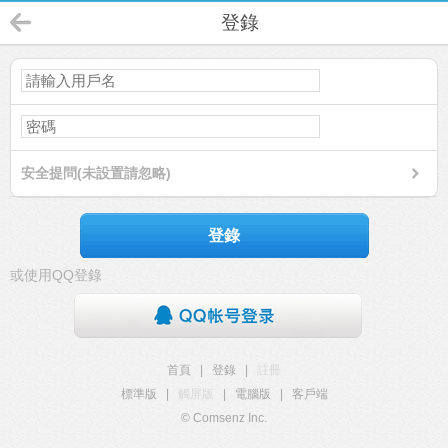
登錄
安全提問(未設置請忽略)
登錄
或使用QQ登錄
首頁
|
登錄
|
註冊
標準版
|
觸屏版
|
電腦版
|
客戶端
© Comsenz Inc.