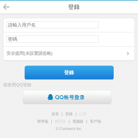
登錄
安全提問(未設置請忽略)
登錄
或使用QQ登錄
首頁
|
登錄
|
註冊
標準版
|
觸屏版
|
電腦版
|
客戶端
© Comsenz Inc.