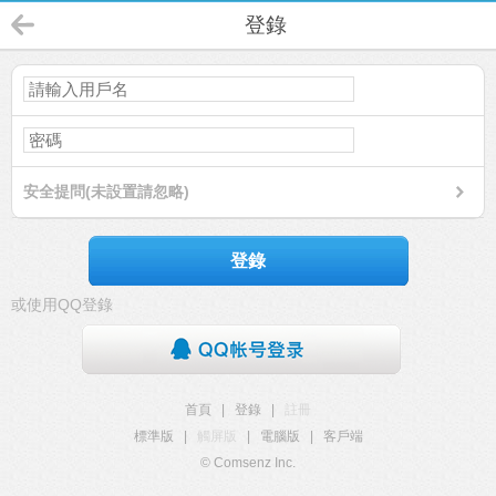
登錄
安全提問(未設置請忽略)
登錄
或使用QQ登錄
首頁
|
登錄
|
註冊
標準版
|
觸屏版
|
電腦版
|
客戶端
© Comsenz Inc.