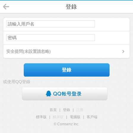
登錄
安全提問(未設置請忽略)
登錄
或使用QQ登錄
首頁
|
登錄
|
註冊
標準版
|
觸屏版
|
電腦版
|
客戶端
© Comsenz Inc.