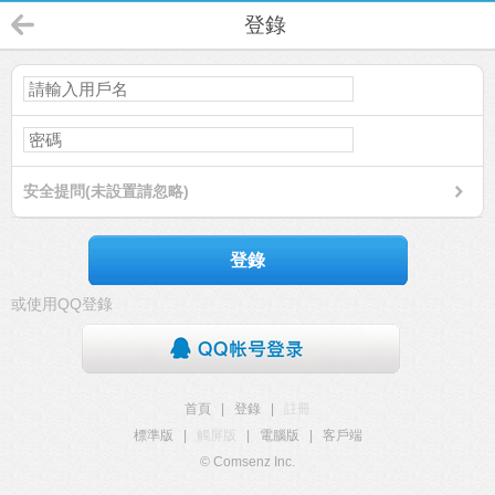
登錄
安全提問(未設置請忽略)
登錄
或使用QQ登錄
首頁
|
登錄
|
註冊
標準版
|
觸屏版
|
電腦版
|
客戶端
© Comsenz Inc.