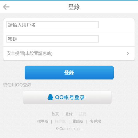
登錄
安全提問(未設置請忽略)
登錄
或使用QQ登錄
首頁
|
登錄
|
註冊
標準版
|
觸屏版
|
電腦版
|
客戶端
© Comsenz Inc.