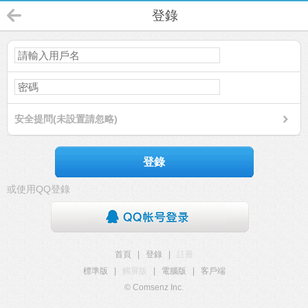
登錄
安全提問(未設置請忽略)
登錄
或使用QQ登錄
首頁
|
登錄
|
註冊
標準版
|
觸屏版
|
電腦版
|
客戶端
© Comsenz Inc.