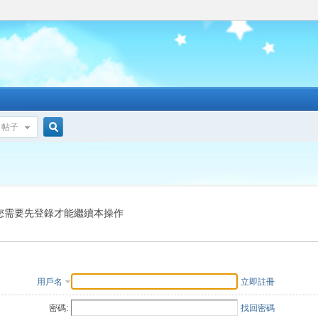
帖子
搜
索
您需要先登錄才能繼續本操作
用戶名
立即註冊
密碼:
找回密碼