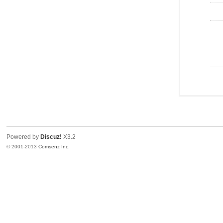
Powered by
Discuz!
X3.2
© 2001-2013
Comsenz Inc.