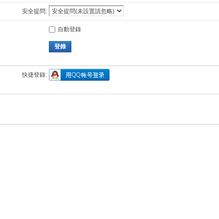
安全提問:
自動登錄
登錄
快捷登錄: