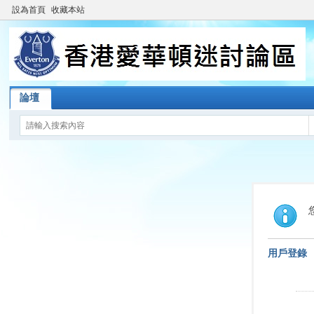
設為首頁
收藏本站
論壇
用戶登錄