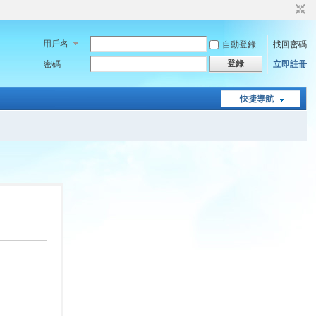
用戶名
自動登錄
找回密碼
登錄
密碼
立即註冊
快捷導航