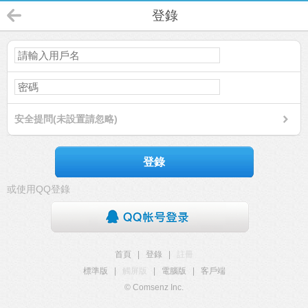
登錄
安全提問(未設置請忽略)
登錄
或使用QQ登錄
首頁
|
登錄
|
註冊
標準版
|
觸屏版
|
電腦版
|
客戶端
© Comsenz Inc.