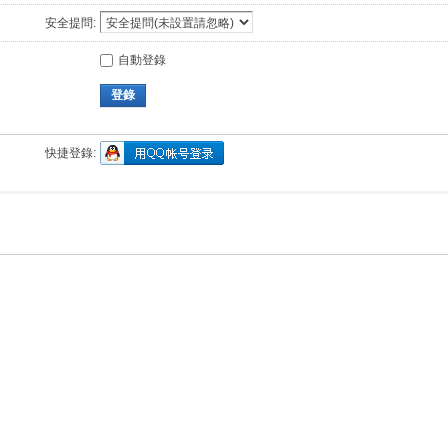
安全提問:
自動登錄
登錄
快捷登錄: