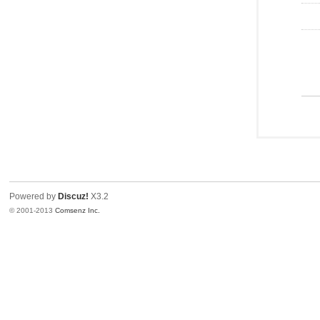
Powered by
Discuz!
X3.2
© 2001-2013
Comsenz Inc.