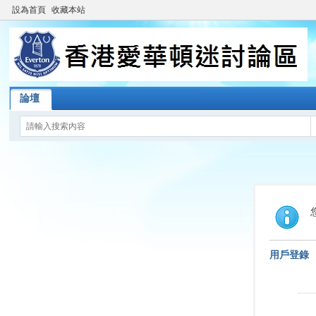
設為首頁
收藏本站
論壇
用戶登錄