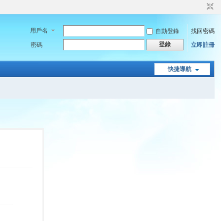
用戶名
自動登錄
找回密碼
登錄
密碼
立即註冊
快捷導航