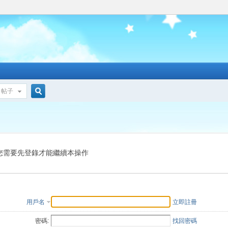
帖子
搜
索
您需要先登錄才能繼續本操作
用戶名
立即註冊
密碼:
找回密碼