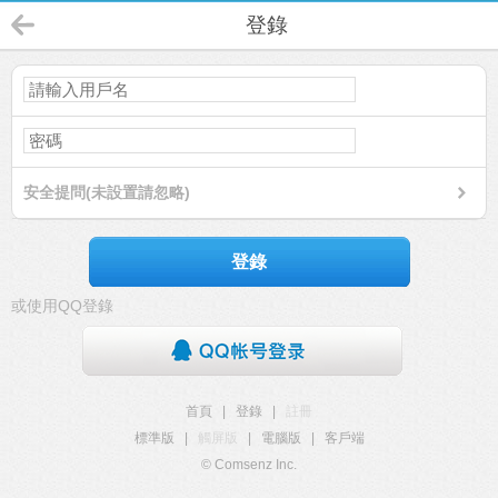
登錄
安全提問(未設置請忽略)
登錄
或使用QQ登錄
首頁
|
登錄
|
註冊
標準版
|
觸屏版
|
電腦版
|
客戶端
© Comsenz Inc.