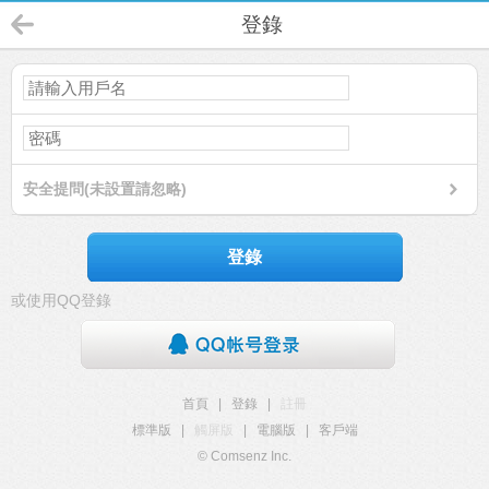
登錄
安全提問(未設置請忽略)
登錄
或使用QQ登錄
首頁
|
登錄
|
註冊
標準版
|
觸屏版
|
電腦版
|
客戶端
© Comsenz Inc.