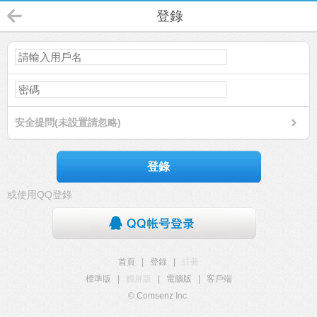
登錄
安全提問(未設置請忽略)
登錄
或使用QQ登錄
首頁
|
登錄
|
註冊
標準版
|
觸屏版
|
電腦版
|
客戶端
© Comsenz Inc.