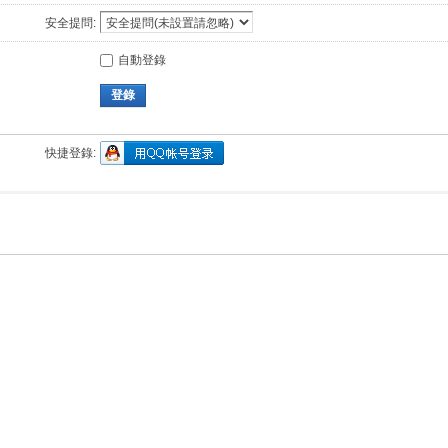
安全提問:
自動登錄
登錄
快捷登錄: