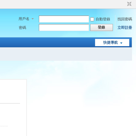
用戶名
自動登錄
找回密碼
登錄
密碼
立即註冊
快捷導航