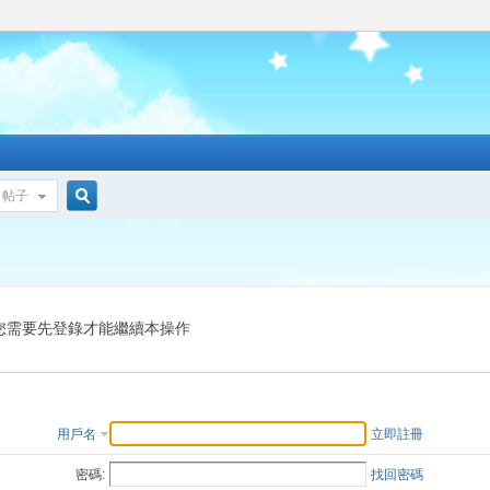
帖子
搜
索
您需要先登錄才能繼續本操作
用戶名
立即註冊
密碼:
找回密碼