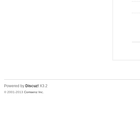
Powered by
Discuz!
X3.2
© 2001-2013
Comsenz Inc.