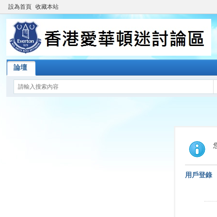
設為首頁
收藏本站
論壇
用戶登錄