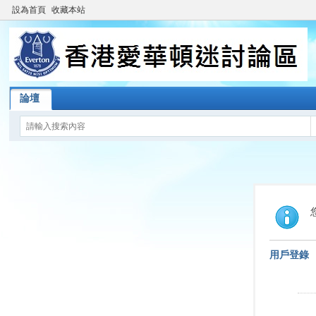
設為首頁
收藏本站
論壇
用戶登錄