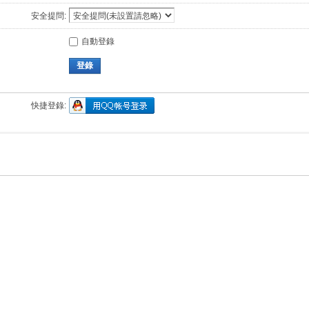
安全提問:
自動登錄
登錄
快捷登錄: