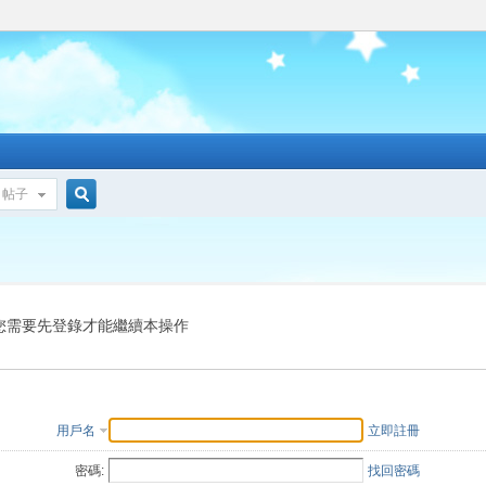
帖子
搜
索
您需要先登錄才能繼續本操作
用戶名
立即註冊
密碼:
找回密碼