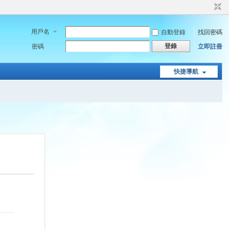
用戶名
自動登錄
找回密碼
登錄
密碼
立即註冊
快捷導航