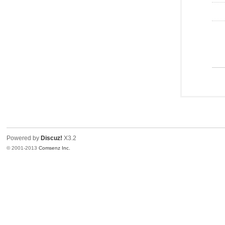
Powered by
Discuz!
X3.2
© 2001-2013
Comsenz Inc.