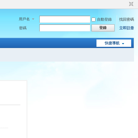
用戶名
自動登錄
找回密碼
登錄
密碼
立即註冊
快捷導航