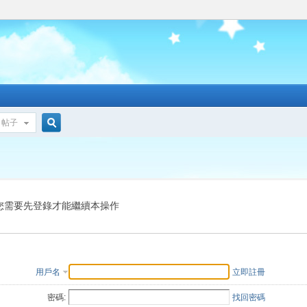
帖子
搜
索
您需要先登錄才能繼續本操作
用戶名
立即註冊
密碼:
找回密碼