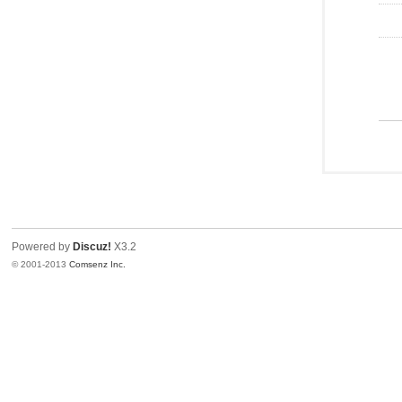
Powered by
Discuz!
X3.2
© 2001-2013
Comsenz Inc.