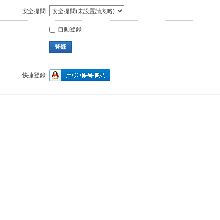
安全提問:
自動登錄
登錄
快捷登錄: