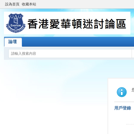
設為首頁
收藏本站
論壇
用戶登錄