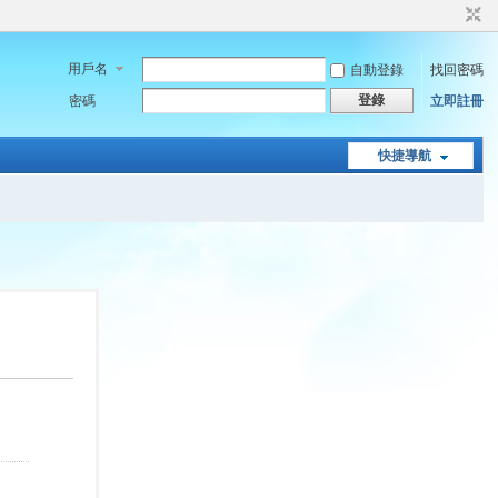
用戶名
自動登錄
找回密碼
登錄
密碼
立即註冊
快捷導航