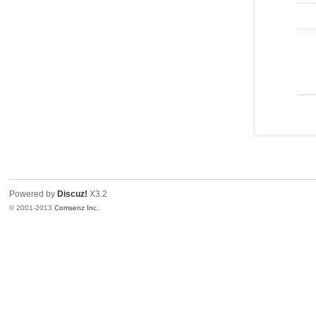
Powered by
Discuz!
X3.2
© 2001-2013
Comsenz Inc.