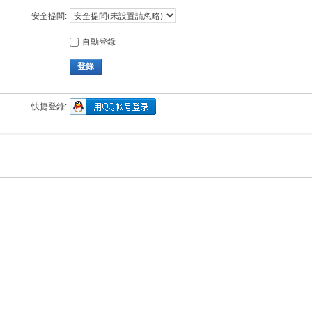
安全提問:
自動登錄
登錄
快捷登錄: