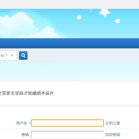
帖子
搜
索
您需要先登錄才能繼續本操作
用戶名
立即註冊
密碼:
找回密碼