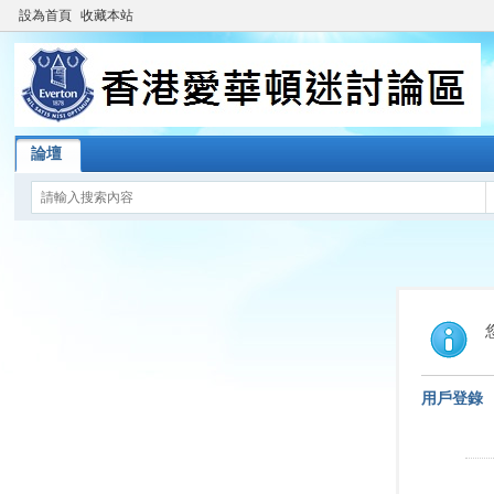
設為首頁
收藏本站
論壇
用戶登錄