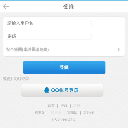
登錄
安全提問(未設置請忽略)
登錄
或使用QQ登錄
首頁
|
登錄
|
註冊
標準版
|
觸屏版
|
電腦版
|
客戶端
© Comsenz Inc.