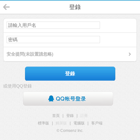
登錄
安全提問(未設置請忽略)
登錄
或使用QQ登錄
首頁
|
登錄
|
註冊
標準版
|
觸屏版
|
電腦版
|
客戶端
© Comsenz Inc.