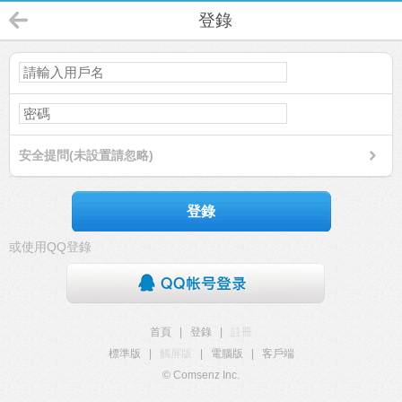
登錄
安全提問(未設置請忽略)
登錄
或使用QQ登錄
首頁
|
登錄
|
註冊
標準版
|
觸屏版
|
電腦版
|
客戶端
© Comsenz Inc.