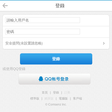
登錄
安全提問(未設置請忽略)
登錄
或使用QQ登錄
首頁
|
登錄
|
註冊
標準版
|
觸屏版
|
電腦版
|
客戶端
© Comsenz Inc.