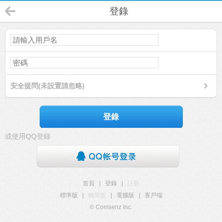
登錄
安全提問(未設置請忽略)
登錄
或使用QQ登錄
首頁
|
登錄
|
註冊
標準版
|
觸屏版
|
電腦版
|
客戶端
© Comsenz Inc.