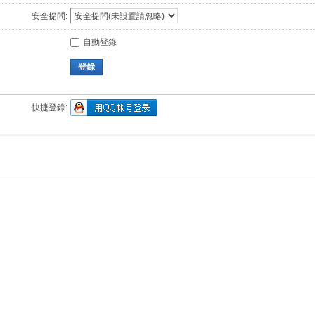
安全提問:
自動登錄
登錄
快捷登錄: