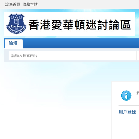
設為首頁
收藏本站
論壇
用戶登錄