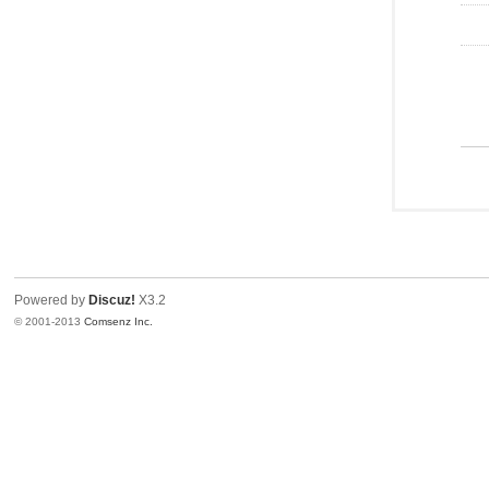
Powered by
Discuz!
X3.2
© 2001-2013
Comsenz Inc.