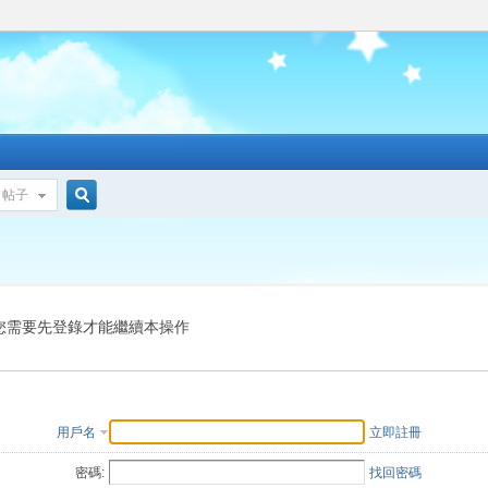
帖子
搜
索
您需要先登錄才能繼續本操作
用戶名
立即註冊
密碼:
找回密碼