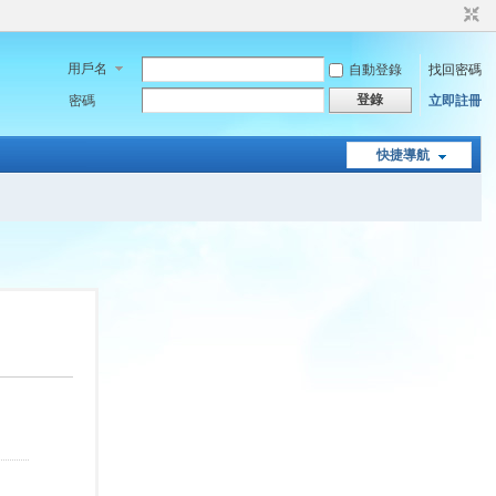
用戶名
自動登錄
找回密碼
登錄
密碼
立即註冊
快捷導航