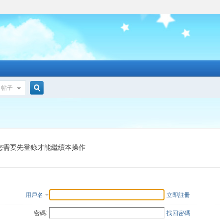
帖子
搜
索
您需要先登錄才能繼續本操作
用戶名
立即註冊
密碼:
找回密碼