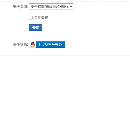
安全提問:
自動登錄
登錄
快捷登錄: