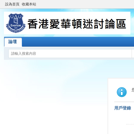
設為首頁
收藏本站
論壇
用戶登錄