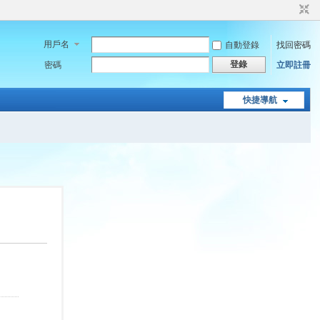
用戶名
自動登錄
找回密碼
登錄
密碼
立即註冊
快捷導航