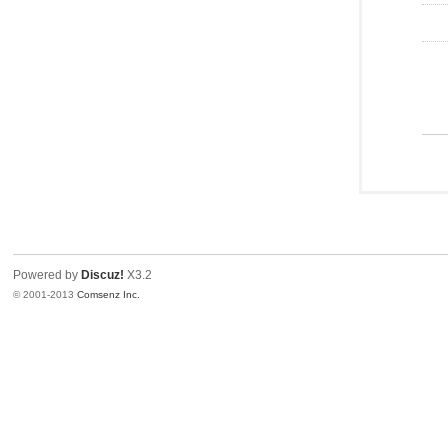
Powered by
Discuz!
X3.2
© 2001-2013
Comsenz Inc.