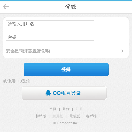
登錄
安全提問(未設置請忽略)
登錄
或使用QQ登錄
首頁
|
登錄
|
註冊
標準版
|
觸屏版
|
電腦版
|
客戶端
© Comsenz Inc.