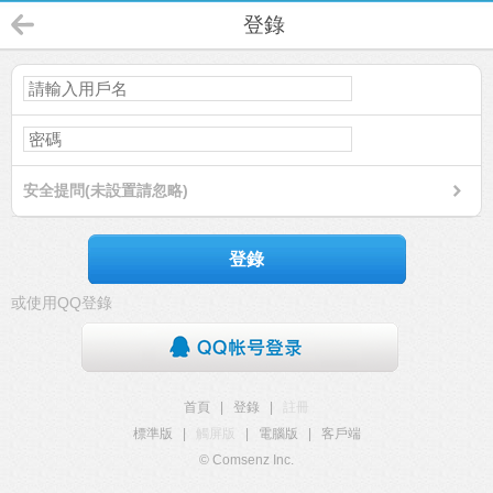
登錄
安全提問(未設置請忽略)
登錄
或使用QQ登錄
首頁
|
登錄
|
註冊
標準版
|
觸屏版
|
電腦版
|
客戶端
© Comsenz Inc.