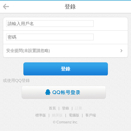
登錄
安全提問(未設置請忽略)
登錄
或使用QQ登錄
首頁
|
登錄
|
註冊
標準版
|
觸屏版
|
電腦版
|
客戶端
© Comsenz Inc.