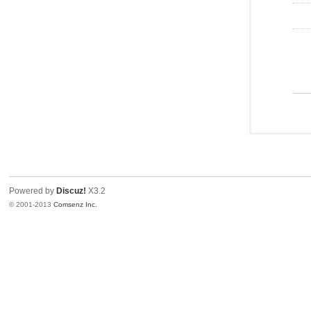
Powered by
Discuz!
X3.2
© 2001-2013
Comsenz Inc.