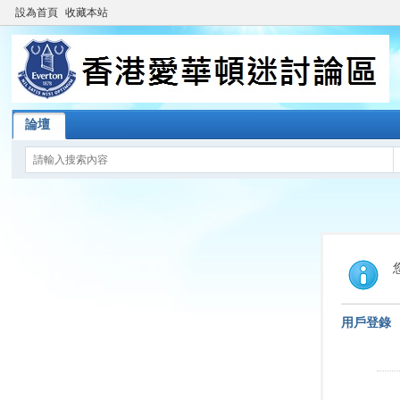
設為首頁
收藏本站
論壇
用戶登錄