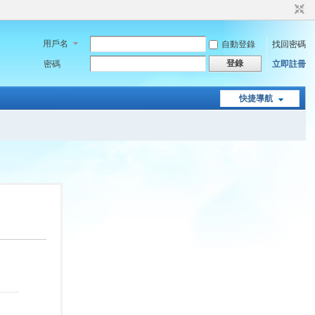
用戶名
自動登錄
找回密碼
登錄
密碼
立即註冊
快捷導航