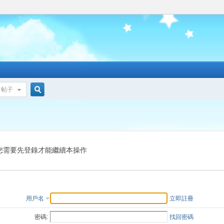
帖子
搜
索
您需要先登錄才能繼續本操作
用戶名
立即註冊
密碼:
找回密碼