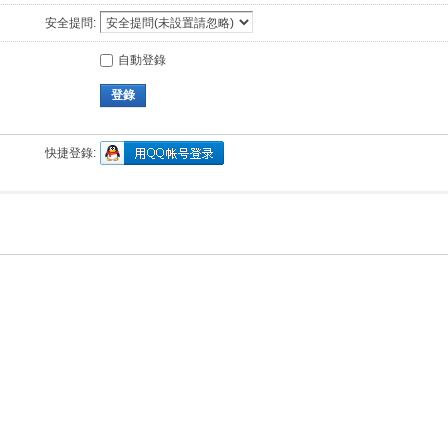
安全提問:
自動登錄
登錄
快捷登錄: