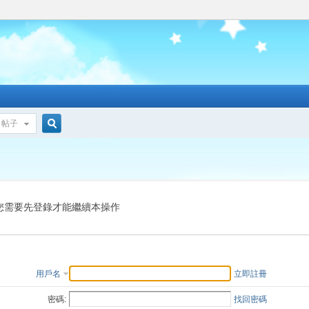
帖子
搜
索
您需要先登錄才能繼續本操作
用戶名
立即註冊
密碼:
找回密碼