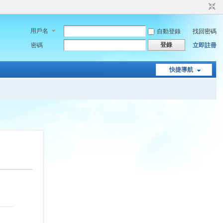
用戶名
自動登錄
找回密碼
登錄
密碼
立即註冊
快捷導航