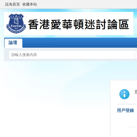
設為首頁
收藏本站
論壇
用戶登錄