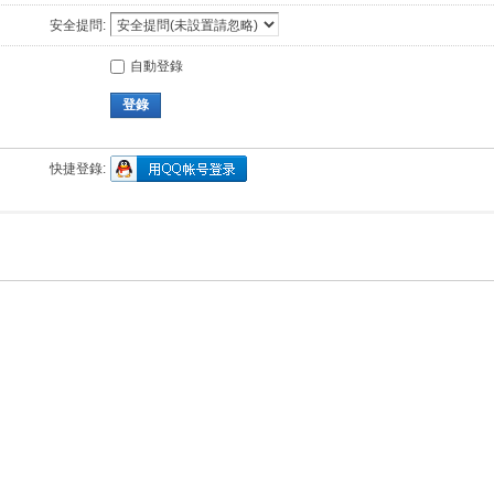
安全提問:
自動登錄
登錄
快捷登錄: