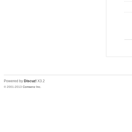
Powered by
Discuz!
X3.2
© 2001-2013
Comsenz Inc.