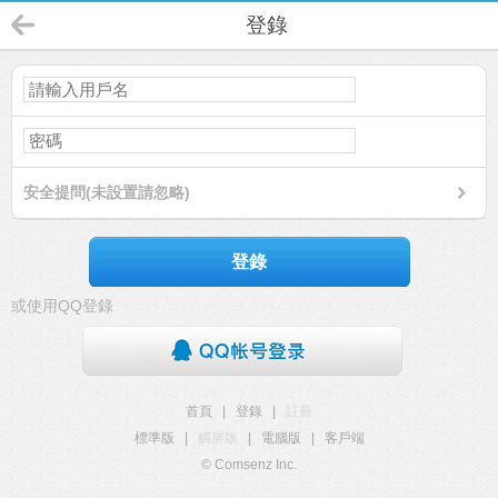
登錄
安全提問(未設置請忽略)
登錄
或使用QQ登錄
首頁
|
登錄
|
註冊
標準版
|
觸屏版
|
電腦版
|
客戶端
© Comsenz Inc.