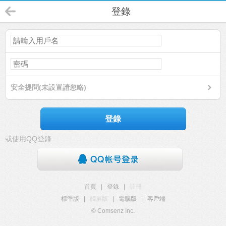
登錄
安全提問(未設置請忽略)
登錄
或使用QQ登錄
首頁
|
登錄
|
註冊
標準版
|
觸屏版
|
電腦版
|
客戶端
© Comsenz Inc.