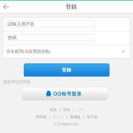
登錄
安全提問(未設置請忽略)
登錄
或使用QQ登錄
首頁
|
登錄
|
註冊
標準版
|
觸屏版
|
電腦版
|
客戶端
© Comsenz Inc.