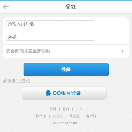
登錄
安全提問(未設置請忽略)
登錄
或使用QQ登錄
首頁
|
登錄
|
註冊
標準版
|
觸屏版
|
電腦版
|
客戶端
© Comsenz Inc.